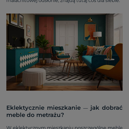
malachitowej odsłonie, znajdą tutaj coś dla siebie.
Eklektycznie mieszkanie
jak dobrać
—
meble do metrażu?
W eklektycznym mieszkaniu poszczególne meble