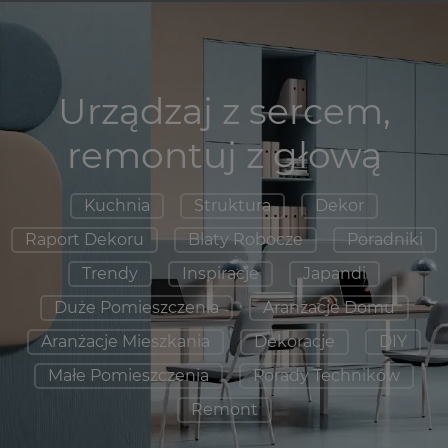
Urządzaj z sercem,
remontuj z głową
Kuchnia
Struktura
Dekor
Raport Dekoru
Blaty Robocze
Poradniki
Trendy
Inspiracje
Japandi
Duże Pomieszczenia
Aranżacje Domu
Aranżacje Mieszkania
Dekoracje
DIY
Małe Pomieszczenia
Porady Techników
Remont