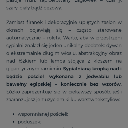
pasuje m.in. tapicerowany zagłówek – czarny,
szary, biały bądź beżowy.
Zamiast firanek i dekoracyjnie upiętych zasłon w
oknach pojawiają się – często sterowane
automatycznie – rolety. Warto, aby w przestrzeni
sypialni znalazł się jeden unikalny dodatek: dywan
o ekstremalnie długim włosiu, abstrakcyjny obraz
nad łóżkiem lub lampa stojąca z kloszem na
gigantycznym ramieniu.
Sypialnianą kropką nad i
będzie pościel wykonana z jedwabiu lub
bawełny egipskiej – koniecznie bez wzorów.
Łóżko zaprezentuje się w ciekawszy sposób, jeśli
zaaranżujesz je z użyciem kilku warstw tekstyliów:
wspomnianej pościeli;
poduszek;