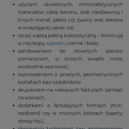
użyciem określonych, minimalistycznych
materiałów: szkła, betonu, stali nierdzewnej i
innych metali, pleksi czy żywicy oraz drewna
w ocieplającej całość roli;
raczej wąską paletą kolorystyczną – dominują
w niej brązy,
szarości
, czernie i biele;
zamiłowaniem do otwartych planów
pomieszczeń, w których światło może
swobodnie operować;
wyposażeniem o prostych, geometrycznych
kształtach bez ozdobników;
skupieniem na ciekawych fakturach zamiast
na wzorach;
dodatkami o fantazyjnych formach (m.in.
rzeźbami) czy w mocnych kolorach (tapety,
obrazy itp.);
obecnością technologii, tzw. inteligentnego