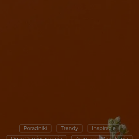
Poradniki
Trendy
Inspiracje
Duże Pomieszczenia
Aranżacje Mieszkania