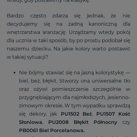
wtedy, gdy postawimy na klasykę.
Bardzo często zdarza się jednak, że nie
decydujemy się na żadną kanoniczną dla
wnętrzarstwa aranżację. Urządzamy wtedy pokój
dla ucznia w taki sposób, by po prostu podobał się
naszemu dziecku. Na jakie kolory warto postawić
w takiej sytuacji?
Nie bójmy stawiać się na jasną kolorystykę
—
biel, beż, błękit. Stworzy ona uniwersalne tło
oraz ożywi pomieszczenie szczególnie w
przygnębiającym dla najmłodszych, jesienno-
zimowym okresie. W tym wypadku sprawdzą
się
dekory, jak
PU1502 Beż
,
PU1507 Kość
Słoniowa
,
PU2008 Błękit Północny
czy
PB0061 Biel Porcelanowa.