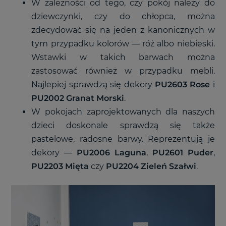
W zależności od tego, czy pokój należy do
dziewczynki, czy do chłopca, można
zdecydować się na jeden z kanonicznych w
tym przypadku kolorów
—
róż albo niebieski.
Wstawki w takich barwach można
zastosować również w przypadku mebli.
Najlepiej sprawdzą się dekory
PU2603 Rose
i
PU2002 Granat Morski
.
W pokojach zaprojektowanych dla naszych
dzieci doskonale sprawdzą się także
pastelowe, radosne barwy. Reprezentują je
dekory
—
PU2006 Laguna
,
PU2601 Puder
,
PU2203 Mięta
czy
PU2204 Zieleń Szałwi
.