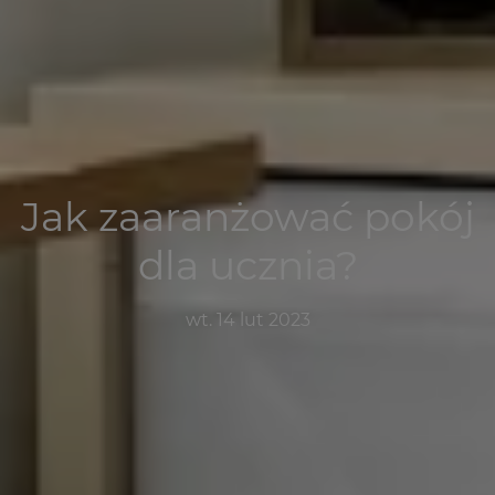
Jak zaaranżować pokój
dla ucznia?
wt. 14 lut 2023