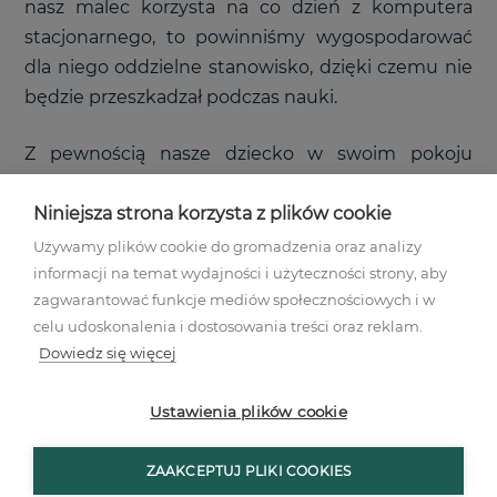
nasz malec korzysta na co dzień z komputera
stacjonarnego, to powinniśmy wygospodarować
dla niego oddzielne stanowisko, dzięki czemu nie
będzie przeszkadzał podczas nauki.
Z pewnością nasze dziecko w swoim pokoju
będzie chciało przechowywać także przedmioty
związane z jego zainteresowaniami. Kupmy
Niniejsza strona korzysta z plików cookie
wieszak na sprzęt sportowy, stojak na ulubiony
Używamy plików cookie do gromadzenia oraz analizy
instrument. Możemy nawet wygospodarować
informacji na temat wydajności i użyteczności strony, aby
zagwarantować funkcje mediów społecznościowych i w
pewną przestrzeń (dysponując odpowiednim
celu udoskonalenia i dostosowania treści oraz reklam.
metrażem), która posłuży najmłodszemu do
Dowiedz się więcej
codziennych ćwiczeń.
Ustawienia plików cookie
ZAAKCEPTUJ PLIKI COOKIES