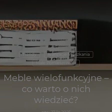
Trendy
Aranżacje Mieszkania
Małe Pomieszczenia
Meble wielofunkcyjne –
co warto o nich
wiedzieć?