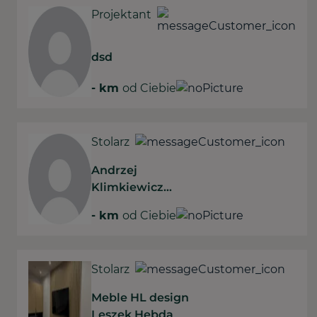
Projektant
dsd
-
km
od Ciebie
Stolarz
Andrzej
Klimkiewicz
Architekt
-
km
od Ciebie
Stolarz
Meble HL design
Leszek Hebda