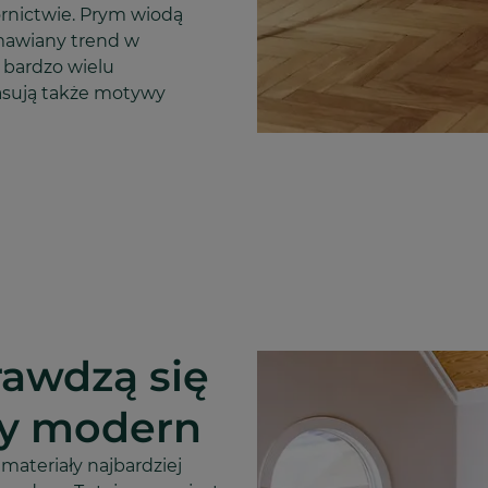
rnictwie. Prym wiodą
omawiany trend w
 bardzo wielu
asują także motywy
rawdzą się
ry modern
 materiały najbardziej