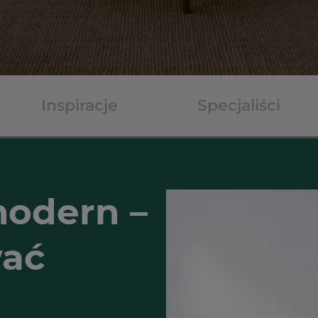
Inspiracje
Specjaliści
modern –
wać