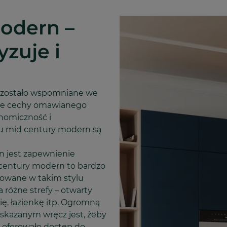
modern –
yzuje i
ż zostało wspomniane we
ówne cechy omawianego
nomiczność i
lu mid century modern są
 jest zapewnienie
entury modern to bardzo
towane w takim stylu
a różne strefy – otwarty
ię, łazienkę itp. Ogromną
skazanym wręcz jest, żeby
 oferowało dostęp do