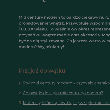
Mid century modern to bardzo ciekawy nurt, j
projektowanie wnętrz. Przywołuje wspomnien
i 60. XX wieku. To właśnie ów okres repreze
przypadku wnętrz meble oraz akcesoria. Mog
być na nią stylizowane. Co jeszcze warto wie
modern? Wyjaśniamy!
Przejdź do wątku
1
Styl mid century modern – czym się charakt
2
Co pasuje do stylu mid century modern?
3
Materiały, które sprawdzą się w stylu mid c