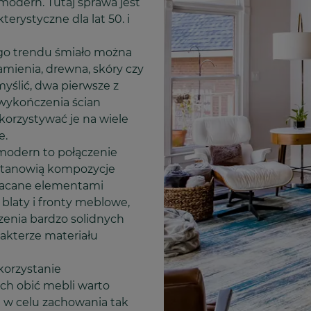
modern. Tutaj sprawa jest
terystyczne dla lat 50. i
o trendu śmiało można
mienia, drewna, skóry czy
yślić, dwa pierwsze z
wykończenia ścian
orzystywać je na wiele
e.
modern to połączenie
e stanowią kompozycje
ogacane elementami
laty i fronty meblowe,
zenia bardzo solidnych
rakterze materiału
korzystanie
ch obić mebli warto
e w celu zachowania tak