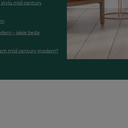
 stylu mid century
rn
dern – jakie będą
ylem mid century modern?