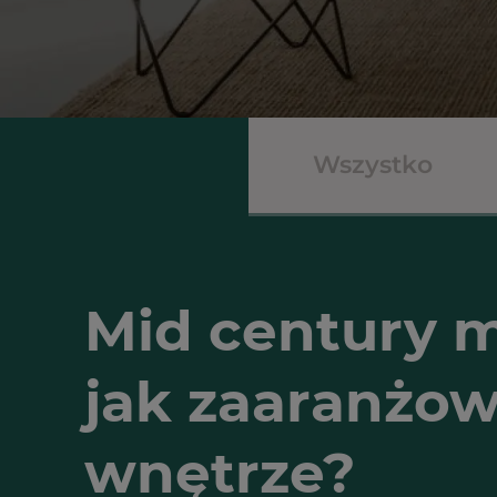
Wszystko
Mid century 
jak zaaranżo
wnętrze?