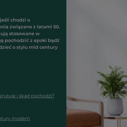
eśli chodzi o
ia związane z latami 50.
ntują stosowane w
ą pochodzić z epoki bądź
dzieć o stylu mid century
eryzuje i skąd pochodzi?
entury modern