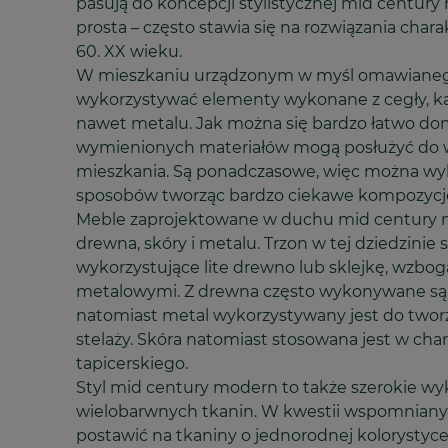
pasują do koncepcji stylistycznej mid century 
prosta – często stawia się na rozwiązania charak
60. XX wieku.
W mieszkaniu urządzonym w myśl omawianeg
wykorzystywać elementy wykonane z cegły, ka
nawet metalu. Jak można się bardzo łatwo dom
wymienionych materiałów mogą posłużyć do 
mieszkania. Są ponadczasowe, więc można wyk
sposobów tworząc bardzo ciekawe kompozycj
Meble zaprojektowane w duchu mid century 
drewna, skóry i metalu. Trzon w tej dziedzini
wykorzystujące lite drewno lub sklejkę, wzb
metalowymi. Z drewna często wykonywane są b
natomiast metal wykorzystywany jest do twor
stelaży. Skóra natomiast stosowana jest w cha
tapicerskiego.
Styl mid century modern to także szerokie wy
wielobarwnych tkanin. W kwestii wspomniany
postawić na tkaniny o jednorodnej kolorystyc