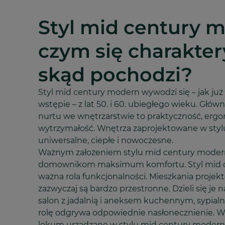
Styl mid century 
czym się charakter
skąd pochodzi?
Styl mid century modern wywodzi się – jak ju
wstępie – z lat 50. i 60. ubiegłego wieku. Gł
nurtu we wnętrzarstwie to praktyczność, ergo
wytrzymałość. Wnętrza zaprojektowane w sty
uniwersalne, ciepłe i nowoczesne.
Ważnym założeniem stylu mid century modern
domownikom maksimum komfortu. Styl mid c
ważna rola funkcjonalności. Mieszkania projek
zazwyczaj są bardzo przestronne. Dzieli się je n
salon z jadalnią i aneksem kuchennym, sypialn
rolę odgrywa odpowiednie nasłonecznienie. W
lokum urządzane w stylu mid century modern