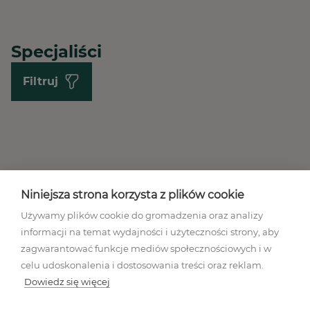
Specjaliści
Filtruj
Niniejsza strona korzysta z plików cookie
Używamy plików cookie do gromadzenia oraz analizy
informacji na temat wydajności i użyteczności strony, aby
Regulamin akcji promocyjnej
zagwarantować funkcje mediów społecznościowych i w
Polityka prywatności
celu udoskonalenia i dostosowania treści oraz reklam.
Regulamin
Dowiedz się więcej
Mapa stron
Ustawienia plików cookies