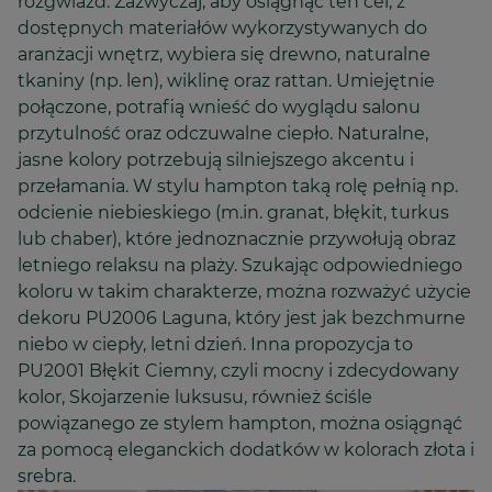
rozgwiazd. Zazwyczaj, aby osiągnąć ten cel, z
dostępnych materiałów wykorzystywanych do
aranżacji wnętrz, wybiera się drewno, naturalne
tkaniny (np. len), wiklinę oraz rattan. Umiejętnie
połączone, potrafią wnieść do wyglądu salonu
przytulność oraz odczuwalne ciepło. Naturalne,
jasne kolory potrzebują silniejszego akcentu i
przełamania. W stylu hampton taką rolę pełnią np.
odcienie niebieskiego (m.in. granat, błękit, turkus
lub chaber), które jednoznacznie przywołują obraz
letniego relaksu na plaży. Szukając odpowiedniego
koloru w takim charakterze, można rozważyć użycie
dekoru PU2006 Laguna, który jest jak bezchmurne
niebo w ciepły, letni dzień. Inna propozycja to
PU2001 Błękit Ciemny, czyli mocny i zdecydowany
kolor, Skojarzenie luksusu, również ściśle
powiązanego ze stylem hampton, można osiągnąć
za pomocą eleganckich dodatków w kolorach złota i
srebra.