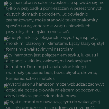
Styl hampton w salonie doskonale sprawdzi się nie
tylko w przypadku pomieszczeń w przestronnych,
dużych domach z ogrodem. Odpowiednio
zaaranżowany, może stanowić także znakomity
sposób na wykończenie wnętrz niewielkich i
przytulnych miejskich mieszkań.
Amerykański styl elegancki z wyraźną inspiracją
morskimi plażowymi klimatami. Łączy klasykę, styl
formalny z wakacyjnymi nastrojami
Styl hampton jest połączeniem szyku, luksusu i
elegancji z lekkim, zwiewnym i wakacyjnym
klimatem. Dominują tu naturalne kolory i
materiały (odcienie bieli, beżu, błękitu, drewno,
kamienie, szkło i metale).
Wystrój salonu hampton może wzbudzać zachwyt
gości, ale będzie głównie miejscem odpoczynku,
ciszy i relaksu po ciężkim dniu pracy.
Dzięki elementom nawiązującym do wakacyjnej
sielanki pomoże nam się odprężyć i przenieść