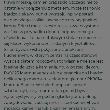
trawę morską, kamień oraz szkło. Szczególnie to
ostatnie w połączeniu z metalem, może stanowić
bardzo ciekawy punkt wystroju, np. w postaci
eleganckiego stolika kawowego czy oryginalnej
lampy. Szkło i metal często zostają wykorzystane
właśnie w przypadku doboru odpowiedniego
oświetlenia – to na metalowym stelażu umieszcza
się klosze wykonane ze szklanych kryształków.
Salon bywa często połączony z aneksem
kuchennym, w którym centralną część stanowi
wyspa z blatem roboczym. I to właśnie miejsce jest
idealne do użycia kamienia, np. w postaci dekoru
PK9025 Marmur Venezia lub eleganckiego i bardzo
delikatnego marmuru z efektem glamour PK9014
Marmur Bianco. W stylu hampton kamień
szlachetny (jasny marmur lub granit) bywa
wykorzystywany w postaci gładkiej oraz pełnej,
zdecydowanie rzadziej można spotkać wnętrza z
mozaiką kamienną lub z kamieniem łamanym.