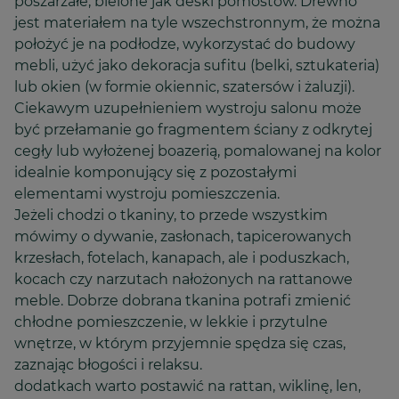
poszarzałe, bielone jak deski pomostów. Drewno
jest materiałem na tyle wszechstronnym, że można
położyć je na podłodze, wykorzystać do budowy
mebli, użyć jako dekoracja sufitu (belki, sztukateria)
lub okien (w formie okiennic, szatersów i żaluzji).
Ciekawym uzupełnieniem wystroju salonu może
być przełamanie go fragmentem ściany z odkrytej
cegły lub wyłożenej boazerią, pomalowanej na kolor
idealnie komponujący się z pozostałymi
elementami wystroju pomieszczenia.
Jeżeli chodzi o tkaniny, to przede wszystkim
mówimy o dywanie, zasłonach, tapicerowanych
krzesłach, fotelach, kanapach, ale i poduszkach,
kocach czy narzutach nałożonych na rattanowe
meble. Dobrze dobrana tkanina potrafi zmienić
chłodne pomieszczenie, w lekkie i przytulne
wnętrze, w którym przyjemnie spędza się czas,
zaznając błogości i relaksu.
dodatkach warto postawić na rattan, wiklinę, len,