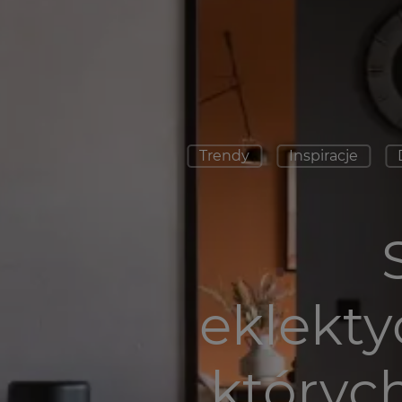
Trendy
Inspiracje
eklekty
któryc