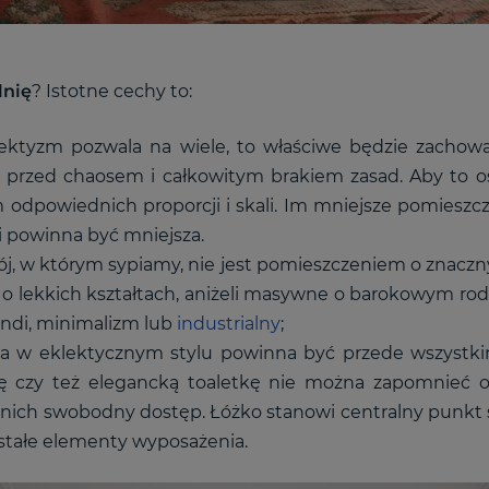
lnię
? Istotne cechy to:
ktyzm pozwala na wiele, to właściwe będzie zachowa
y przed chaosem i całkowitym brakiem zasad. Aby to o
odpowiednich proporcji i skali. Im mniejsze pomieszcz
i powinna być mniejsza.
j, w którym sypiamy, nie jest pomieszczeniem o znacz
o lekkich kształtach, aniżeli masywne o barokowym rod
andi, minimalizm lub
industrialny
;
ia w eklektycznym stylu powinna być przede wszystki
 czy też elegancką toaletkę nie można zapomnieć o 
o nich swobodny dostęp. Łóżko stanowi centralny punkt s
tałe elementy wyposażenia.