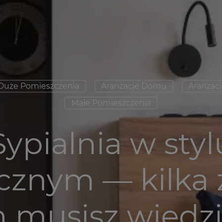
Duże Pomieszczenia
Aranżacje Domu
Aranżacj
Małe Pomieszczenia
Sypialnia w styl
cznym — kilka 
h musisz wiedzi