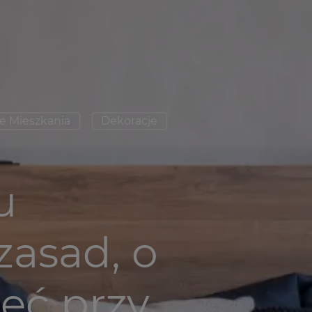
e Mieszkania
Dekoracje
u
zasad, o
eć przy