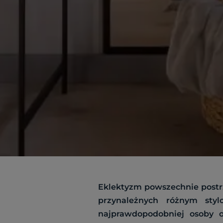
Eklektyzm powszechnie postrz
przynależnych różnym styl
najprawdopodobniej osoby o