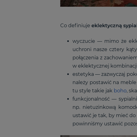
Co definiuje
eklektyczną sypia
wyczucie
—
mimo że ekle
uchroni nasze cztery kąt
połączenia z zachowaniem 
w eklektycznej kombinacj
estetyka
—
zazwyczaj pokó
należy postawić na meble 
tu style takie jak
boho
, sk
funkcjonalność
—
sypialn
np. nietuzinkową komodę
ustawić je tak, by mieć d
powinniśmy ustawić pozos