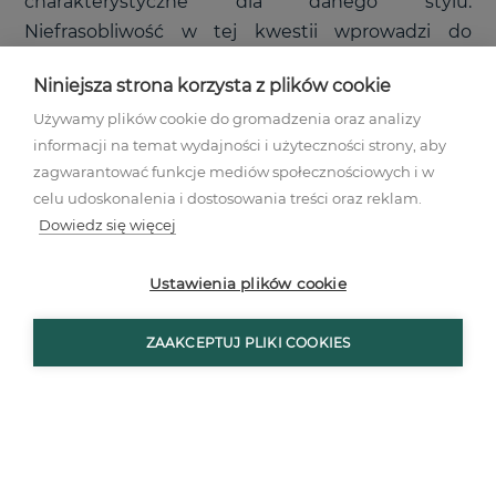
charakterystyczne dla danego stylu.
Niefrasobliwość w tej kwestii wprowadzi do
wnętrz nieestetyczny chaos.
Niniejsza strona korzysta z plików cookie
Używamy plików cookie do gromadzenia oraz analizy
informacji na temat wydajności i użyteczności strony, aby
zagwarantować funkcje mediów społecznościowych i w
celu udoskonalenia i dostosowania treści oraz reklam.
Dowiedz się więcej
Ustawienia plików cookie
ZAAKCEPTUJ PLIKI COOKIES
Pamiętajmy również, by podczas doboru mebli