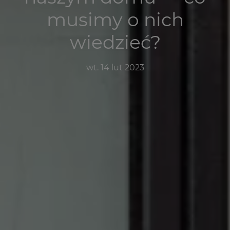
musimy o nich
wiedzieć?
wt. 14 lut 2023