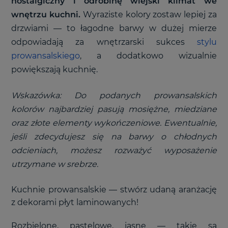
nostalgiczny i odrobinę wiejski klimat we
wnętrzu kuchni.
Wyraziste kolory zostaw lepiej za
drzwiami — to łagodne barwy w dużej mierze
odpowiadają za wnętrzarski sukces
stylu
prowansalskiego
, a dodatkowo wizualnie
powiększają kuchnię.
Wskazówka: Do podanych prowansalskich
kolorów najbardziej pasują mosiężne, miedziane
oraz złote elementy wykończeniowe. Ewentualnie,
jeśli zdecydujesz się na barwy o chłodnych
odcieniach, możesz rozważyć wyposażenie
utrzymane w srebrze.
Kuchnie prowansalskie — stwórz udaną aranżację
z dekorami płyt laminowanych!
Rozbielone, pastelowe, jasne — takie są