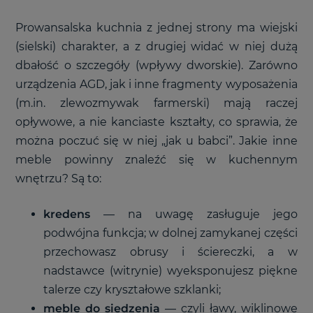
Prowansalska kuchnia z jednej strony ma wiejski
(sielski) charakter, a z drugiej widać w niej dużą
dbałość o szczegóły (wpływy dworskie). Zarówno
urządzenia AGD, jak i inne fragmenty wyposażenia
(m.in. zlewozmywak farmerski) mają raczej
opływowe, a nie kanciaste kształty, co sprawia, że
można poczuć się w niej „jak u babci”. Jakie inne
meble powinny znaleźć się w kuchennym
wnętrzu? Są to:
kredens
— na uwagę zasługuje jego
podwójna funkcja; w dolnej zamykanej części
przechowasz obrusy i ściereczki, a w
nadstawce (witrynie) wyeksponujesz piękne
talerze czy kryształowe szklanki;
meble do siedzenia
— czyli ławy, wiklinowe