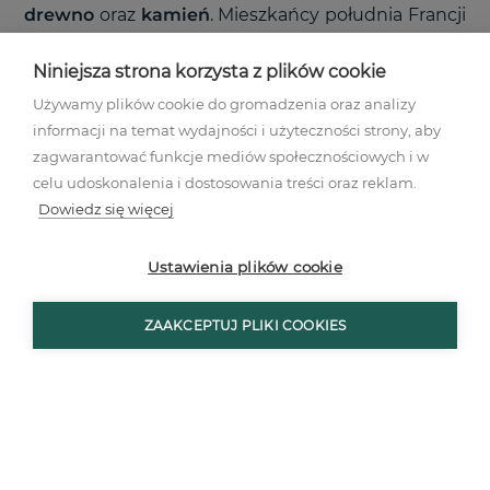
drewno
oraz
kamień
. Mieszkańcy południa Francji
szczególnie upodobali sobie kamienne podłogi,
Niniejsza strona korzysta z plików cookie
ale nic nie stoi na przeszkodzie, by w kuchni
inspirowanej tym regionem pojawił się parkiet z
Używamy plików cookie do gromadzenia oraz analizy
informacji na temat wydajności i użyteczności strony, aby
postarzanych, białych desek bądź
terakota
.
zagwarantować funkcje mediów społecznościowych i w
Oczywiście dopuszczalna jest także imitacja
celu udoskonalenia i dostosowania treści oraz reklam.
tworzyw z płytek ceramicznych.
Dowiedz się więcej
Na ścianach znaleźć się musi czysta biel,
Ustawienia plików cookie
natomiast przestrzeń między blatem roboczym a
górnymi szafkami warto wyłożyć kafelkami. Masz
ZAAKCEPTUJ PLIKI COOKIES
do wyboru:
prostokątne,
szkliwione płytki
o niedużych
rozmiarach i w neutralnych kolorach, które
doskonale odbijają światło;
kwadratowe
kafelki z motywem roślinnym