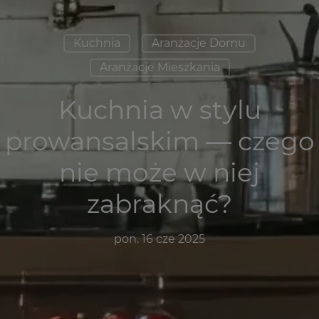
Kuchnia
Aranżacje Domu
Aranżacje Mieszkania
Kuchnia w stylu
prowansalskim — czego
nie może w niej
zabraknąć?
pon. 16 cze 2025