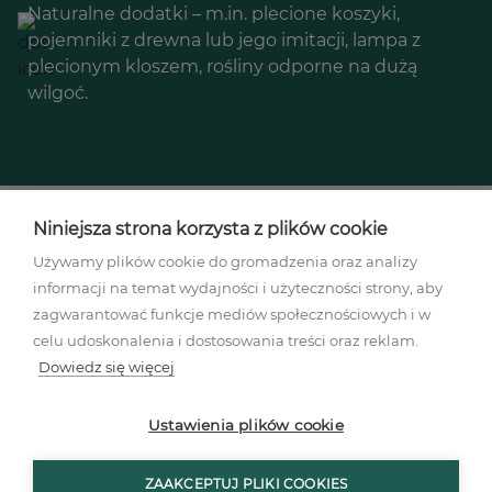
Naturalne dodatki – m.in. plecione koszyki,
pojemniki z drewna lub jego imitacji, lampa z
plecionym kloszem, rośliny odporne na dużą
wilgoć.
Niniejsza strona korzysta z plików cookie
Używamy plików cookie do gromadzenia oraz analizy
informacji na temat wydajności i użyteczności strony, aby
Regulamin akcji promocyjnej
zagwarantować funkcje mediów społecznościowych i w
Polityka prywatności
celu udoskonalenia i dostosowania treści oraz reklam.
Regulamin
Dowiedz się więcej
Mapa stron
Ustawienia plików cookies
Ustawienia plików cookie
ZAAKCEPTUJ PLIKI COOKIES