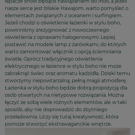
łapacze snów będące nawiązaniem do Indii, a jeżeli
nasze serce jest bliskie Hawajom, warto pomyśleć o
elementach związanych z oceanem i surfingiem.
Jeżeli chodzi o oświetlenie łazienki w stylu boho,
powinniśmy zrezygnować z nowoczesnego
oświetlenia z oprawami halogenowymi. Lepiej
postawić na modele lamp z żarówkami, do których
warto zamontować włącznik z opcją ściemniania
światła. Oprócz tradycyjnego oświetlenia
elektrycznego w łazience w stylu boho nie może
zabraknąć świec oraz aromatu kadzidła. Dzięki temu
stworzymy niepowtarzalną, pełną magii atmosferę.
Łazienka w stylu boho będzie dobrą propozycją dla
osób otwartych na nietypowe rozwiązania. Można
łączyć ze sobą wiele różnych elementów, ale w taki
sposób, aby nie doprowadzić do zbytniego
przeładownia. Liczy się tutaj kreatywność, która
pomoże stworzyć ekstrawaganckie wnętrze.