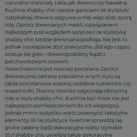
naturalne materiały, takie jak drewno czy bawełna.
Kuchnia shabby chic czerpie garściami ze stylistyki
rustykalnej, drewno odgrywa w niej więc dość sporą
rolę. Oprócz drewnianych mebli, rozwiązaniem
najlepszym pod względem spójności ze stylistyką
shabby chic będzie drewniana podłoga. Nie jest to
jednak rozwiązanie zbyt praktyczne, dlatego często
stosuje się gres – drewnopodobny bądź z
patchworkowym wzorem.
Wszechobecna jest również porcelana. Oprócz
dekoracyjnej zastawy popularne w tym stylu są
także porcelanowe wazony, ozdobne cukiernice czy
maselniczki. Tkaniny również odgrywają olbrzymią
rolę w stylu shabby chic. Kuchnia być może nie jest
najlepszym pomieszczeniem do ich ekspozycji,
jednak mimo wszystko warto przemycić tekstylne
elementy. W tej stylistyce świetnie sprawdzą się
grube zasłony bądź dekoracyjne rolety rzymskie.
Styl shabby chic uwielbia także dekoracyjne