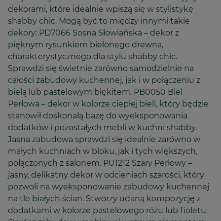
dekorami, które idealnie wpiszą się w stylistykę
shabby chic. Mogą być to między innymi takie
dekory: PD7066 Sosna Słowiańska – dekor z
pięknym rysunkiem bielonego drewna,
charakterystycznego dla stylu shabby chic.
Sprawdzi się świetnie zarówno samodzielnie na
całości zabudowy kuchennej, jak i w połączeniu z
bielą lub pastelowym błękitem. PB0050 Biel
Perłowa – dekor w kolorze ciepłej bieli, który będzie
stanowił doskonałą bazę do wyeksponowania
dodatków i pozostałych mebli w kuchni shabby.
Jasna zabudowa sprawdzi się idealnie zarówno w
małych kuchniach w bloku, jak i tych większych,
połączonych z salonem. PU1212 Szary Perłowy –
jasny, delikatny dekor w odcieniach szarości, który
pozwoli na wyeksponowanie zabudowy kuchennej
na tle białych ścian. Stworzy udaną kompozycję z
dodatkami w kolorze pastelowego różu lub fioletu.