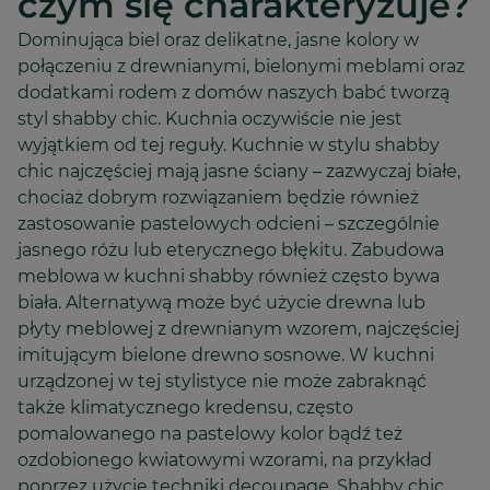
czym się charakteryzuje?
Dominująca biel oraz delikatne, jasne kolory w
połączeniu z drewnianymi, bielonymi meblami oraz
dodatkami rodem z domów naszych babć tworzą
styl shabby chic. Kuchnia oczywiście nie jest
wyjątkiem od tej reguły. Kuchnie w stylu shabby
chic najczęściej mają jasne ściany – zazwyczaj białe,
chociaż dobrym rozwiązaniem będzie również
zastosowanie pastelowych odcieni – szczególnie
jasnego różu lub eterycznego błękitu. Zabudowa
meblowa w kuchni shabby również często bywa
biała. Alternatywą może być użycie drewna lub
płyty meblowej z drewnianym wzorem, najczęściej
imitującym bielone drewno sosnowe. W kuchni
urządzonej w tej stylistyce nie może zabraknąć
także klimatycznego kredensu, często
pomalowanego na pastelowy kolor bądź też
ozdobionego kwiatowymi wzorami, na przykład
poprzez użycie techniki decoupage. Shabby chic