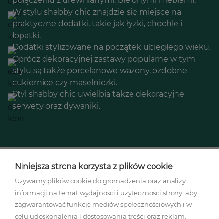
połączeniu z drewnianymi, bielonymi meblami.
W stylu shabby chic znajdzie się miejsce na
praktyczne dodatki, takie jak łyżki, chochle i
łopatki.
Dodatki stylizowane na początek ubiegłego wieku.
Oprócz dekoracyjnej zastawy popularne w tym
stylu są także porcelanowe wazony, ozdobne
cukiernice czy maselniczki.
Styl shabby chic uwielbia także dekoracyjne
serwety oraz dywaniki.
Niniejsza strona korzysta z plików cookie
Używamy plików cookie do gromadzenia oraz analizy
informacji na temat wydajności i użyteczności strony, aby
Regulamin akcji promocyjnej
zagwarantować funkcje mediów społecznościowych i w
Polityka prywatności
celu udoskonalenia i dostosowania treści oraz reklam.