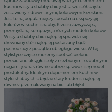
Oprócz zabudowy meblowej ważnym elementem
kuchni w stylu shabby chic jest także stół, często
zestawiony z drewnianymi, kolorowymi krzesłami.
Jest to najpopularniejszy sposób na ekspozycję
kolorów w kuchni shabby. Krzesła zazwyczaj są
przemyślaną kompozycją różnych modeli i kolorów.
W stylu shabby chic najlepiej sprawdzi się
drewniany stół, najlepiej postarzany bądź
pochodzący z początku ubiegłego wieku. W tej
stylistyce często możemy spotkać bielone i
przecierane okrągłe stoły z rzeźbionymi, ozdobnymi
nogami, jednak równie dobrze sprawdzi się model
prostokątny. Idealnym dopełnieniem kuchni w
stylu shabby chic będzie stary kredens, najlepiej
również przemalowany na biel lub błękit.