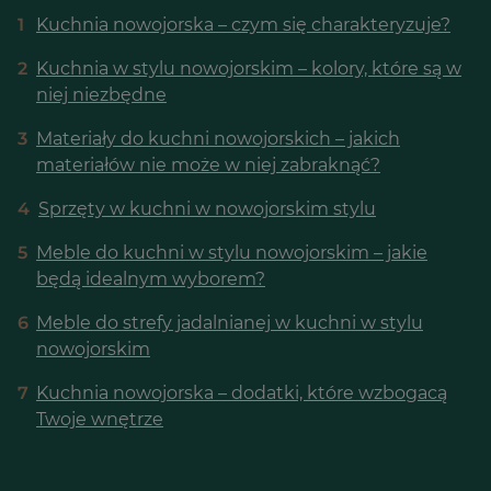
1
Kuchnia nowojorska – czym się charakteryzuje?
2
Kuchnia w stylu nowojorskim – kolory, które są w
niej niezbędne
3
Materiały do kuchni nowojorskich – jakich
materiałów nie może w niej zabraknąć?
4
Sprzęty w kuchni w nowojorskim stylu
5
Meble do kuchni w stylu nowojorskim – jakie
będą idealnym wyborem?
6
Meble do strefy jadalnianej w kuchni w stylu
nowojorskim
7
Kuchnia nowojorska – dodatki, które wzbogacą
Twoje wnętrze