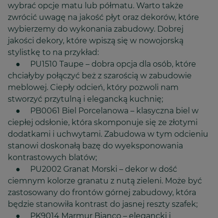
wybrać opcje matu lub półmatu. Warto także
zwrócić uwagę na jakość płyt oraz dekorów, które
wybierzemy do wykonania zabudowy. Dobrej
jakości dekory, które wpiszą się w nowojorską
stylistkę to na przykład:
● PU1510 Taupe – dobra opcja dla osób, które
chciałyby połączyć beż z szarością w zabudowie
meblowej. Ciepły odcień, który pozwoli nam
stworzyć przytulną i elegancką kuchnię;
● PB0061 Biel Porcelanowa – klasyczna biel w
ciepłej odsłonie, która skomponuje się ze złotymi
dodatkami i uchwytami. Zabudowa w tym odcieniu
stanowi doskonałą bazę do wyeksponowania
kontrastowych blatów;
● PU2002 Granat Morski – dekor w dość
ciemnym kolorze granatu z nutą zieleni. Może być
zastosowany do frontów górnej zabudowy, która
będzie stanowiła kontrast do jasnej reszty szafek;
● PK9014 Marmur Bianco – elegancki i