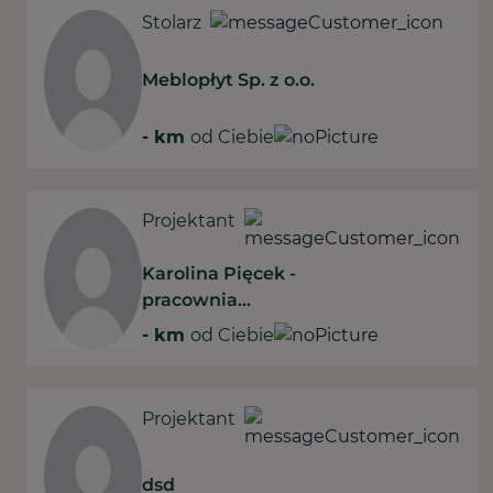
Stolarz
Meblopłyt Sp. z o.o.
-
km
od Ciebie
Projektant
Karolina Pięcek -
pracownia
projektowania
-
km
od Ciebie
wnętrz
Projektant
dsd