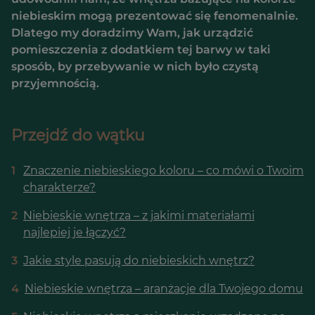
niebieskim mogą prezentować się fenomenalnie.
Dlatego my doradzimy Wam, jak urządzić
pomieszczenia z dodatkiem tej barwy w taki
sposób, by przebywanie w nich było czystą
przyjemnością.
Przejdź do wątku
1
Znaczenie niebieskiego koloru – co mówi o Twoim
charakterze?
2
Niebieskie wnętrza – z jakimi materiałami
najlepiej je łączyć?
3
Jakie style pasują do niebieskich wnętrz?
4
Niebieskie wnętrza – aranżacje dla Twojego domu