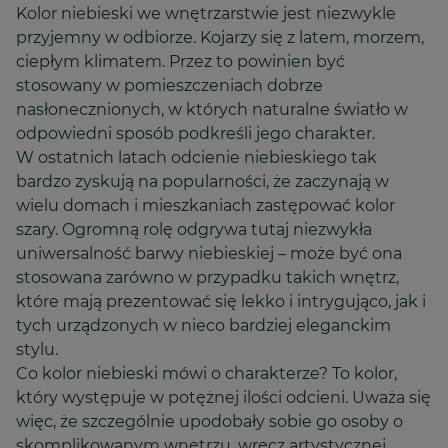
Kolor niebieski we wnętrzarstwie jest niezwykle
przyjemny w odbiorze. Kojarzy się z latem, morzem,
ciepłym klimatem. Przez to powinien być
stosowany w pomieszczeniach dobrze
nasłonecznionych, w których naturalne światło w
odpowiedni sposób podkreśli jego charakter.
W ostatnich latach odcienie niebieskiego tak
bardzo zyskują na popularności, że zaczynają w
wielu domach i mieszkaniach zastępować kolor
szary. Ogromną rolę odgrywa tutaj niezwykła
uniwersalność barwy niebieskiej – może być ona
stosowana zarówno w przypadku takich wnętrz,
które mają prezentować się lekko i intrygująco, jak i
tych urządzonych w nieco bardziej eleganckim
stylu.
Co kolor niebieski mówi o charakterze? To kolor,
który występuje w potężnej ilości odcieni. Uważa się
więc, że szczególnie upodobały sobie go osoby o
skomplikowanym wnętrzu, wręcz artystycznej