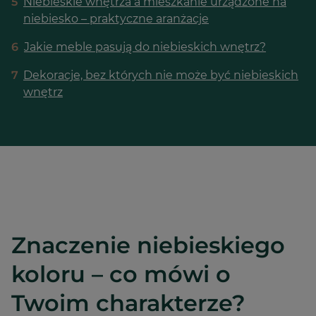
5
Niebieskie wnętrza a mieszkanie urządzone na
niebiesko – praktyczne aranżacje
6
Jakie meble pasują do niebieskich wnętrz?
7
Dekoracje, bez których nie może być niebieskich
wnętrz
Znaczenie niebieskiego
koloru – co mówi o
Twoim charakterze?