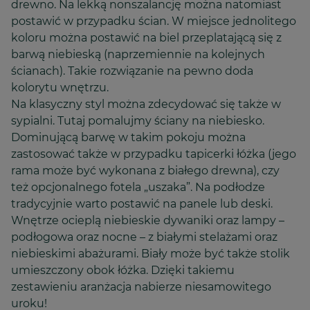
drewno. Na lekką nonszalancję można natomiast
postawić w przypadku ścian. W miejsce jednolitego
koloru można postawić na biel przeplatającą się z
barwą niebieską (naprzemiennie na kolejnych
ścianach). Takie rozwiązanie na pewno doda
kolorytu wnętrzu.
Na klasyczny styl można zdecydować się także w
sypialni. Tutaj pomalujmy ściany na niebiesko.
Dominującą barwę w takim pokoju można
zastosować także w przypadku tapicerki łóżka (jego
rama może być wykonana z białego drewna), czy
też opcjonalnego fotela „uszaka”. Na podłodze
tradycyjnie warto postawić na panele lub deski.
Wnętrze ocieplą niebieskie dywaniki oraz lampy –
podłogowa oraz nocne – z białymi stelażami oraz
niebieskimi abażurami. Biały może być także stolik
umieszczony obok łóżka. Dzięki takiemu
zestawieniu aranżacja nabierze niesamowitego
uroku!