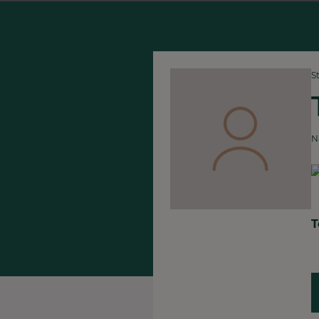
S
N
T