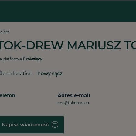
tolarz
TOK-DREW MARIUSZ T
a platformie:
11 miesięcy
nowy sącz
elefon
Adres e-mail
cnc@tokdrew.eu
Napisz wiadomość