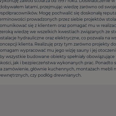
ykonuję zawód stolarza od 1997 roku. Doświadczenie w st
dobywałem latami, przejmując wiedzę zarówno od swojeg
spółpracowników. Mogę pochwalić się doskonałą reputacj
erminowości prowadzonych przez siebie projektów stolar
omunikować się z klientem oraz pomagać mu w realizacji
zeroką wiedzę we wszelkich kwestiach związanych ze s
nstalacje hydrauliczne oraz elektryczne, co pozwala na
oncepcji klienta. Realizuję przy tym zarówno projekty dos
omagam wypracować mu jego wizję sauny i jej otoczenia
by wszystkie budowane obiekty spełniały obowiązując
akości, jak i bezpieczeństwa wykonanych prac. Ponadto spe
a zamówienie, głównie kuchennych, montażach mebli 
ewnętrznych, czy podłóg drewnianych.