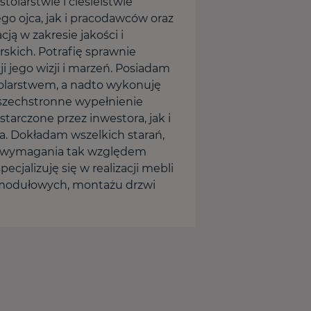
olarstwie i ciesielstwie
o ojca, jak i pracodawców oraz
ą w zakresie jakości i
skich. Potrafię sprawnie
 jego wizji i marzeń. Posiadam
tolarstwem, a nadto wykonuję
 wszechstronne wypełnienie
tarczone przez inwestora, jak i
. Dokładam wszelkich starań,
e wymagania tak względem
cjalizuję się w realizacji mebli
modułowych, montażu drzwi