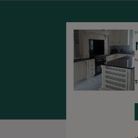
P
N
T