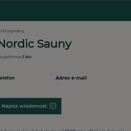
rofil prywatny
Nordic Sauny 
a platformie:
3 lata
elefon
Adres e-mail
-
Napisz wiadomość