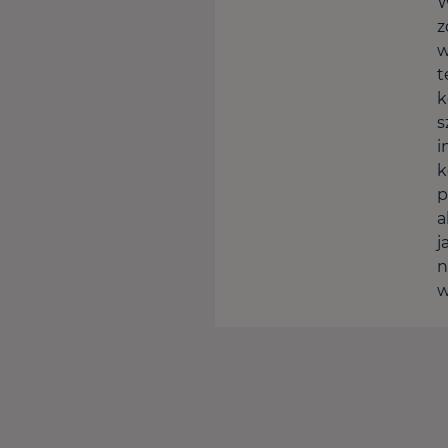
W
z
w
t
k
s
i
k
p
a
j
n
w