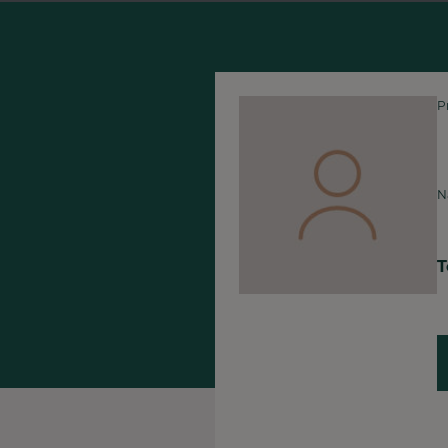
P
N
T