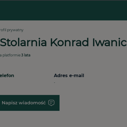
rofil prywatny
 Stolarnia Konrad Iwanic
a platformie:
3 lata
elefon
Adres e-mail
-
Napisz wiadomość