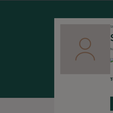
S
N
T