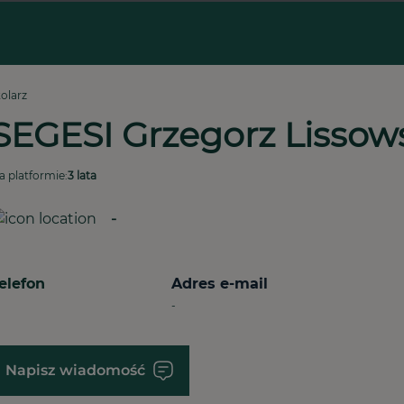
tolarz
SEGESI Grzegorz Lissow
a platformie:
3 lata
-
elefon
Adres e-mail
-
Napisz wiadomość