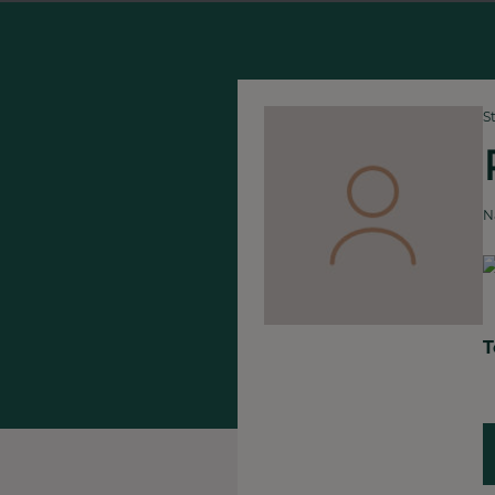
S
N
T