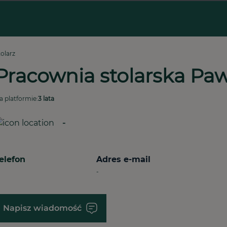
tolarz
Pracownia stolarska Pa
a platformie:
3 lata
-
elefon
Adres e-mail
-
Napisz wiadomość