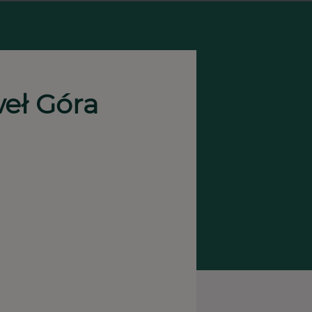
weł Góra