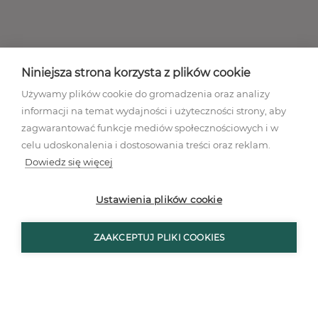
Niniejsza strona korzysta z plików cookie
Używamy plików cookie do gromadzenia oraz analizy
informacji na temat wydajności i użyteczności strony, aby
zagwarantować funkcje mediów społecznościowych i w
celu udoskonalenia i dostosowania treści oraz reklam.
Dowiedz się więcej
Regulamin akcji promocyjnej
Polityka prywatności
Ustawienia plików cookie
Regulamin
Mapa stron
ZAAKCEPTUJ PLIKI COOKIES
Ustawienia plików cookies
© Wszystkie prawa zastrzeżone