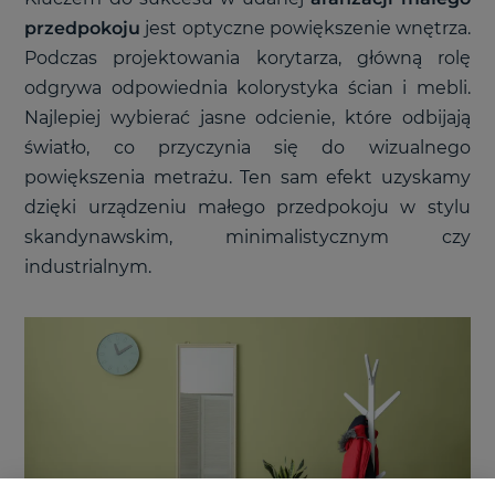
przedpokoju
jest optyczne powiększenie wnętrza.
Podczas projektowania korytarza, główną rolę
odgrywa odpowiednia kolorystyka ścian i mebli.
Najlepiej wybierać jasne odcienie, które odbijają
światło, co przyczynia się do wizualnego
powiększenia metrażu. Ten sam efekt uzyskamy
dzięki urządzeniu małego przedpokoju w stylu
skandynawskim, minimalistycznym czy
industrialnym.