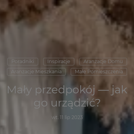
Poradniki
Inspiracje
Aranżacje Domu
Aranżacje Mieszkania
Małe Pomieszczenia
Mały przedpokój — jak
go urządzić?
wt. 11 lip 2023