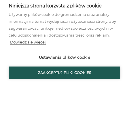
Niniejsza strona korzysta z plików cookie
Używamy plików cookie do gromadzenia oraz analizy
informacji na temat wydajności i użyteczności strony, aby
zagwarantować funkcje mediów społecznościowych i w
celu udoskonalenia i dostosowania treści oraz reklam.
Dowiedz się więcej
Mając do dyspozycji małą przestrzeń, nie musimy
jednak ograniczać się do subtelnych kolorów.
Ustawienia plików cookie
Możemy zdecydować się na nieco śmielsze
zabiegi stylistyczne, np. w postaci wprowadzenia
ZAAKCEPTUJ PLIKI COOKIES
intensywnych barw za sprawą dodatków czy
pojedynczego elementu wyposażenia. Ważne
jednak, aby odpowiednio dobrać oświetlenie, a
także wykończyć całość jaśniejszymi barwami.
Ponadto, w
aranżacji małego przedpokoju
warto
uwzględnić lustra, które optycznie powiększą
korytarz. W zależności od osobistych preferencji