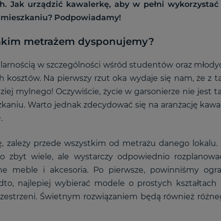
h. Jak urządzić kawalerkę, aby w pełni wykorzystać
 mieszkaniu? Podpowiadamy!
akim metrażem dysponujemy?
ularnością w szczególności wśród studentów oraz młody
 kosztów. Na pierwszy rzut oka wydaje się nam, że z t
dziej mylnego! Oczywiście, życie w garsonierze nie jest
aniu. Warto jednak zdecydować się na aranżację kawale
.
ę, zależy przede wszystkim od metrażu danego lokalu.
 to zbyt wiele, ale wystarczy odpowiednio rozplanowa
ne meble i akcesoria. Po pierwsze, powinniśmy ogra
, najlepiej wybierać modele o prostych kształtach
przestrzeni. Świetnym rozwiązaniem będą również różne