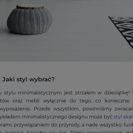
 Jaki styl wybrać?
 stylu minimalistycznym jest strzałem w dziesiątkę! 
ętów oraz mebli wyłącznie do tego, co konieczne. 
wyposażenie. Przede wszystkim, powinniśmy zwraca
zykładem minimalistycznego designu może być
styl sk
rami, przywiązaniem do przyrody, a nade wszystko: fun
o, kamień, bawełna czy len. Dzięki przeważającym 