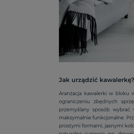
Jak urządzić kawalerkę?
Aranżacja kawalerki w bloku w
ograniczeniu zbędnych sprz
przemyślany sposób wybrać 
maksymalnie funkcjonalne. Pr
prostymi formami, jasnymi kolo
naturalne surowce, np. drewn