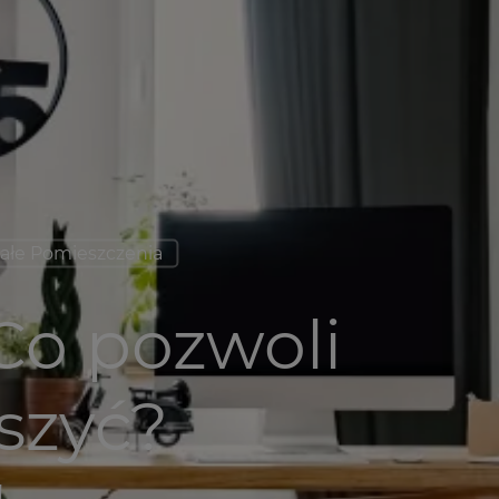
ałe Pomieszczenia
Co pozwoli
szyć?