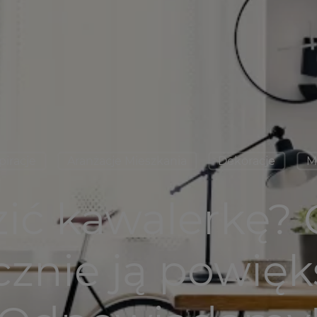
piracje
Aranżacje Mieszkania
Dekoracje
M
zić kawalerkę? 
cznie ją powięk