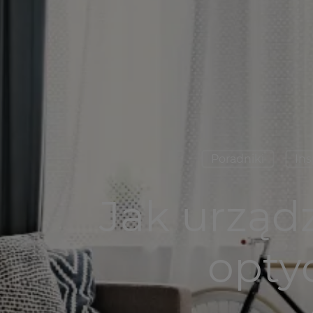
Poradniki
Ins
Jak urząd
opty