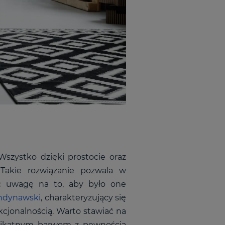
Wszystko dzięki prostocie oraz
Takie rozwiązanie pozwala w
ć uwagę na to, aby było one
andynawski
, charakteryzujący się
kcjonalnością. Warto stawiać na
delikatnym barwom z pewnością