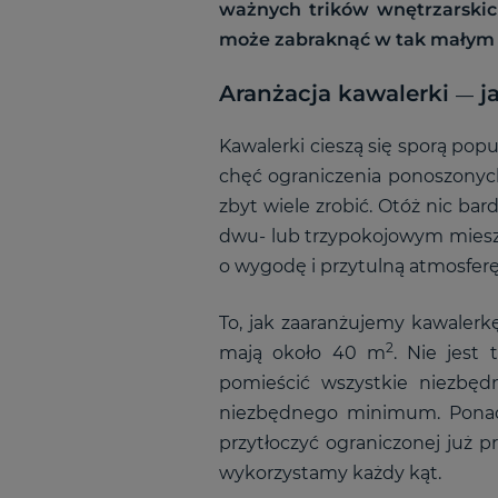
ważnych trików wnętrzarskic
może zabraknąć w tak małym
Aranżacja kawalerki
j
—
Kawalerki cieszą się sporą pop
chęć ograniczenia ponoszonych
zbyt wiele zrobić. Otóż nic bar
dwu- lub trzypokojowym mieszk
o wygodę i przytulną atmosferę
To, jak zaaranżujemy kawalerk
2
mają około 40 m
. Nie jest
pomieścić wszystkie niezbęd
niezbędnego minimum. Ponadto
przytłoczyć ograniczonej już 
wykorzystamy każdy kąt.