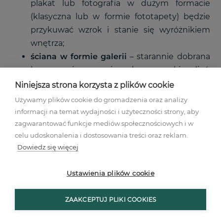
plakat lub fotografia w dużym formacie
(klasyczna lub w formie fototapety) będzie
przykuwać wzrok i stanie się wyróżnikiem
wnętrza;
ściana w formie galerii
– starannie dobrana
kompozycja oprawionych w ramki zdjęć,
mniejszych wydruków artystycznych i
Niniejsza strona korzysta z plików cookie
zabytkowego lustra nadaje wnętrzu
Używamy plików cookie do gromadzenia oraz analizy
eklektyczny, a zarazem osobisty charakter;
informacji na temat wydajności i użyteczności strony, aby
tapeta samoprzylepna
– dzięki niej można w
zagwarantować funkcje mediów społecznościowych i w
celu udoskonalenia i dostosowania treści oraz reklam.
łatwy sposób zmienić wygląd całej
Dowiedz się więcej
przestrzeni, tworząc ścianę akcentową bez
konieczności nakładania farby;
Ustawienia plików cookie
lustra dekoracyjne – oprzyjmy lustro w całej
długości o ścianę lub stwórzmy aranżację
ZAAKCEPTUJ PLIKI COOKIES
przy użyciu nowoczesnych modeli o
nieregularnych kształtach – dzięki nim