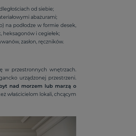
ległościach od siebie;
teriałowymi abażurami;
) na podłodze w formie desek,
ek, heksagonów i cegiełek;
ywanów, zasłon, ręczników.
się w przestronnych wnętrzach.
egancko urządzonej przestrzeni.
obyt nad morzem lub marzą o
eż właścicielom lokali, chcącym