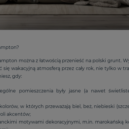
Hampton?
pton można z łatwością przenieść na polski grunt. Wys
ć się wakacyjną atmosferą przez cały rok, nie tylko w tr
iesz, gdy:
gólne pomieszczenia były jasne (a nawet świetliste)
olorów, w których przeważają biel, beż, niebieski (szcz
roli akcentów;
anckimi motywami dekoracyjnymi, m.in. marokańską ko