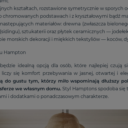
ami;
jnych kształtach, rozstawione symetrycznie w sporych od
 o chromowanych podstawach i z kryształowymi bądź ma
astępujących materiałów: drewna (zwłaszcza bielonego
h (sidingu), sztukaterii oraz płytek ceramicznych — jodeł
zbie morskich dekoracji i miękkich tekstyliów — koców, d
ylu Hampton
dzie idealną opcją dla osób, które najlepiej czują 
j liczy się komfort przebywania w jasnej, otwartej i el
 do gustu tym, którzy miło wspominają dłuższy p
osferze we własnym domu.
Styl Hamptons spodoba się t
ami i dodatkami o ponadczasowym charakterze.