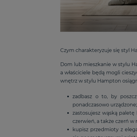
Czym charakteryzuje się styl 
Dom lub mieszkanie w stylu Ham
a właściciele będą mogli cieszy
wnętrz w stylu Hampton osiągn
zadbasz o to, by poszcze
ponadczasowo urządzone;
zastosujesz wąską paletę k
czerwień, a także czerń w 
kupisz przedmioty z eleg