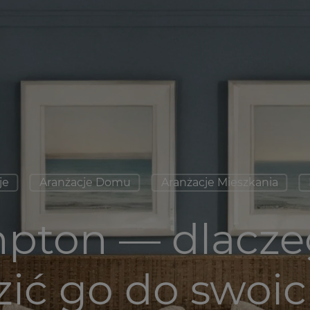
je
Aranżacje Domu
Aranżacje Mieszkania
mpton — dlacze
ić go do swoic