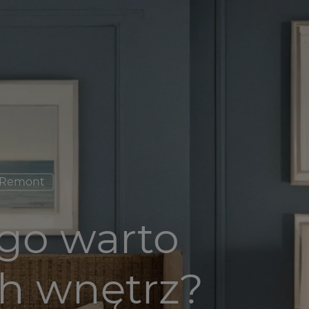
Remont
go warto
h wnętrz?