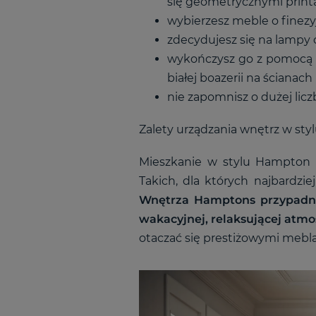
się geometrycznymi print
wybierzesz meble o finezy
zdecydujesz się na lampy
wykończysz go z pomocą n
białej boazerii na ścianac
nie zapomnisz o dużej lic
Zalety urządzania wnętrz w st
Mieszkanie w stylu Hampton bę
Takich, dla których najbardzie
Wnętrza Hamptons przypadną
wakacyjnej, relaksującej atm
otaczać się prestiżowymi mebl