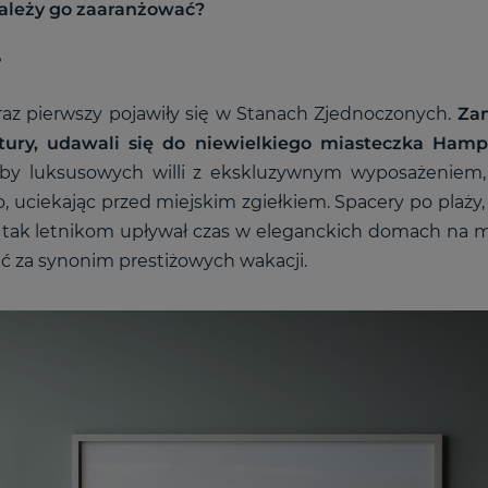
 należy go zaaranżować?
?
az pierwszy pojawiły się w Stanach Zjednoczonych.
Zam
tury, udawali się do niewielkiego miasteczka Ham
czby luksusowych willi z ekskluzywnym wyposażeniem
, uciekając przed miejskim zgiełkiem. Spacery po plaży,
ak letnikom upływał czas w eleganckich domach na 
za synonim prestiżowych wakacji.